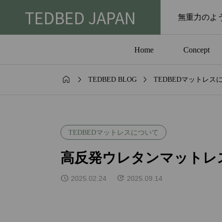
TEDBED JAPAN
無重力のよ
Home
Concept



TEDBED BLOG
TEDBEDマットレス
報
役立ち情報

いしてる！？
「寝返り×体圧分散」
イズ×２はキ
ら考えるおすすめラ
TEDBEDマットレスについて
きい！
ング
高反発ウレタンマットレ
2025.02.24
2025.09.14