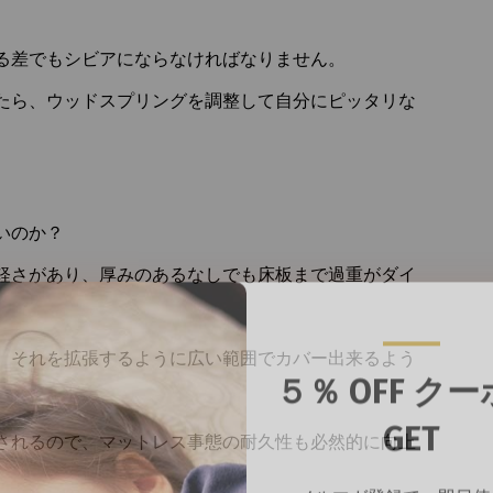
る差でもシビアにならなければなりません。
たら、ウッドスプリングを調整して自分にピッタリな
いのか？
軽さがあり、厚みのあるなしでも床板まで過重がダイ
５％ OFF ク
、それを拡張するように広い範囲でカバー出来るよう
GET
メルマガ登録で、即日使
されるので、マットレス事態の耐久性も必然的に向上
５％OFFクーポンを受け取
う！