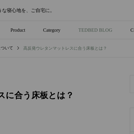
うな寝心地を、ご自宅に。
Product
Category
TEDBED BLOG
C

について
高反発ウレタンマットレスに合う床板とは？
役立ち情報
か
科学で「良い睡眠」を研
ンキ
究する専門機関
スに合う床板とは？