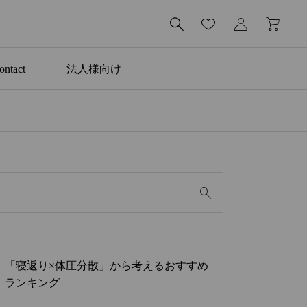

ontact
法人様向け
役立ち情報

睡眠科学研究所と共同検
証｜体圧測定で分かった
理想のマットレス
「寝返り×体圧分散」から考えるおすすめ
ランキング