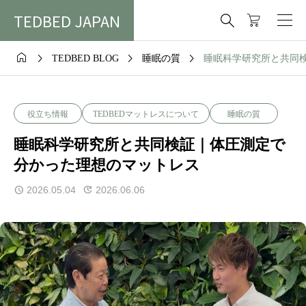
TEDBED JAPAN





TEDBED BLOG
睡眠の質
睡眠科学研究所と共同
役立ち情報
TEDBEDマットレスについて
睡眠の質
睡眠科学研究所と共同検証｜体圧測定で
分かった理想のマットレス
2026.05.04
2026.06.06